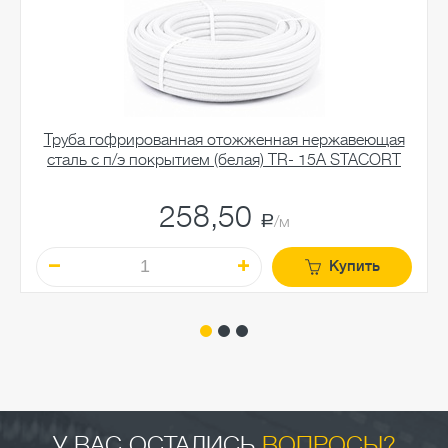
Труба гофрированная отожженная нержавеющая
сталь c п/э покрытием (белая) TR- 15A STACORT
258,50
a
/м
Купить
У ВАС ОСТАЛИСЬ
ВОПРОСЫ?