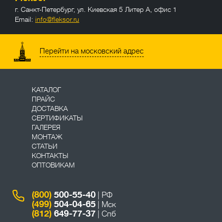
г. Санкт-Петербург
,
ул. Киевская 5 Литер А, офис 1
Email:
info@fleksor.ru
info@fleksor.ru
Перейти на московский адрес
КАТАЛОГ
ПРАЙС
ДОСТАВКА
СЕРТИФИКАТЫ
ГАЛЕРЕЯ
МОНТАЖ
СТАТЬИ
КОНТАКТЫ
ОПТОВИКАМ
(800)
500-55-40
| РФ
(499)
504-04-65
| Мск
(812)
649-77-37
| Спб