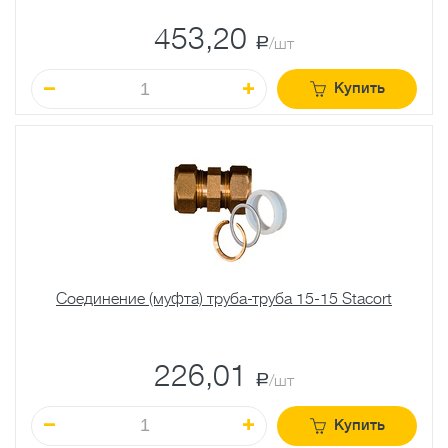
453,20
a
/шт
Купить
Соединение (муфта) труба-труба 15-15 Stacort
226,01
a
/шт
Купить