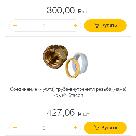
300,00
a
/шт
Купить
Соединение (муфта) труба-внутренняя резьба (мама)
25-3/4 Stacort
427,06
a
/шт
Купить