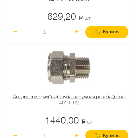
629,20
a
/шт
Купить
Соединение (муфта) труба-наружная резьба (папа)
40* 1 1/2
1440,00
a
/шт
Купить