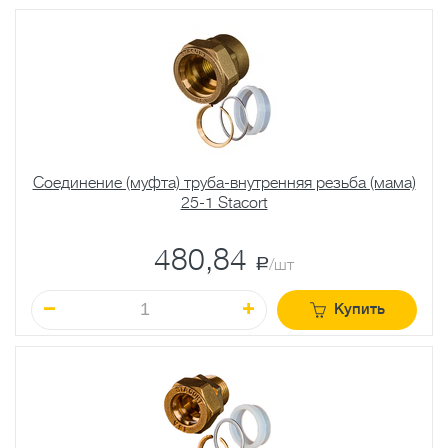
Соединение (муфта) труба-внутренняя резьба (мама)
25-1 Stacort
480,84
a
/шт
Купить