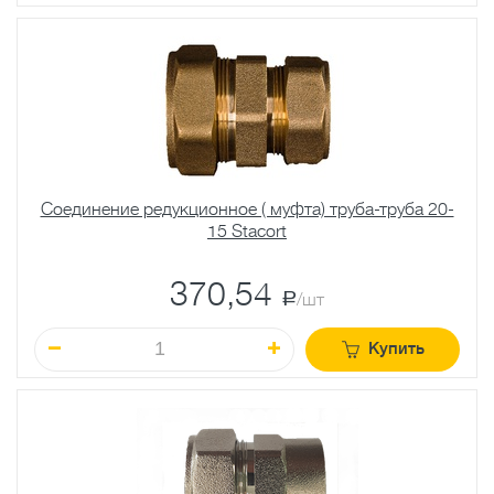
Соединение редукционное ( муфта) труба-труба 20-
15 Stacort
370,54
a
/шт
Купить