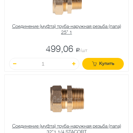
Соединение (муфта) труба-наружная резьба (папа)
25* 1
499,06
a
/шт
Купить
Соединение (муфта) труба-наружная резьба (папа)
32*1 1/4 STACORT