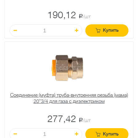
190,12
a
/шт
Купить
Соединение (муфта) труба-внутренняя резьба (мама)
20*3/4 для газа с диэлектриком
277,42
a
/шт
Купить