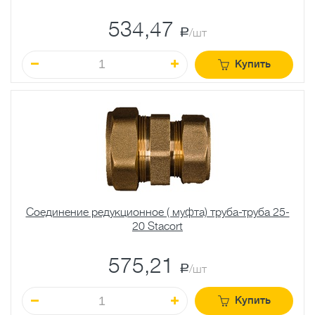
534,47
a
/шт
Купить
Соединение редукционное ( муфта) труба-труба 25-
20 Stacort
575,21
a
/шт
Купить