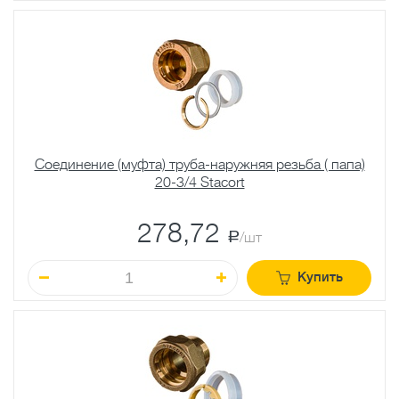
Соединение (муфта) труба-наружняя резьба ( папа)
20-3/4 Stacort
278,72
a
/шт
Купить