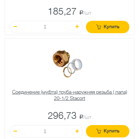
185,27
a
/шт
Купить
Соединение (муфта) труба-наружняя резьба ( папа)
20-1/2 Stacort
296,73
a
/шт
Купить