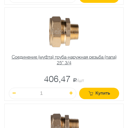
Соединение (муфта) труба-наружная резьба (папа)
25* 3/4
406,47
a
/шт
Купить