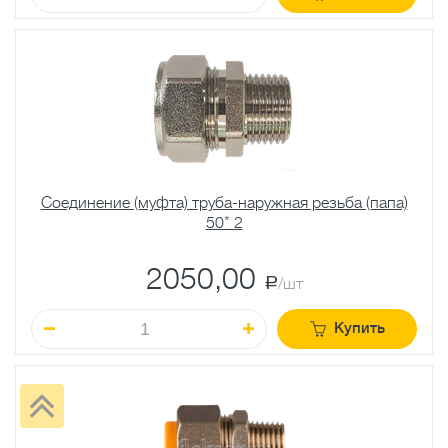
Соединение (муфта) труба-наружная резьба (папа)
50* 2
2050,00
a
/шт
Купить