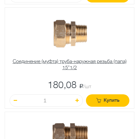
Соединение (муфта) труба-наружная резьба (папа)
15*1/2
180,08
a
/шт
Купить