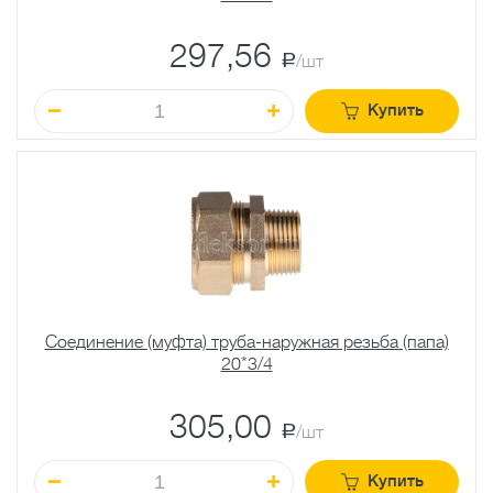
297,56
a
/шт
Купить
Соединение (муфта) труба-наружная резьба (папа)
20*3/4
305,00
a
/шт
Купить