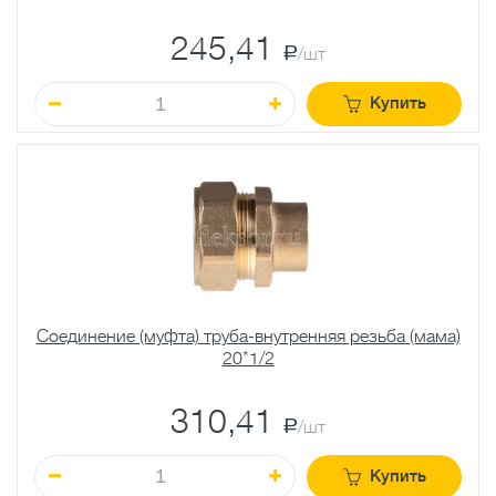
245,41
a
/шт
Купить
Соединение (муфта) труба-внутренняя резьба (мама)
20*1/2
310,41
a
/шт
Купить