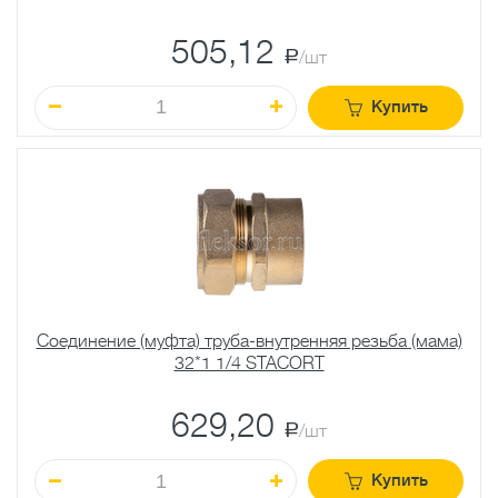
505,12
a
/шт
Купить
Соединение (муфта) труба-внутренняя резьба (мама)
32*1 1/4 STACORT
629,20
a
/шт
Купить