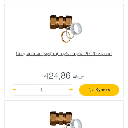
Соединение (муфта) труба-труба 20-20 Stacort
424,86
a
/шт
Купить