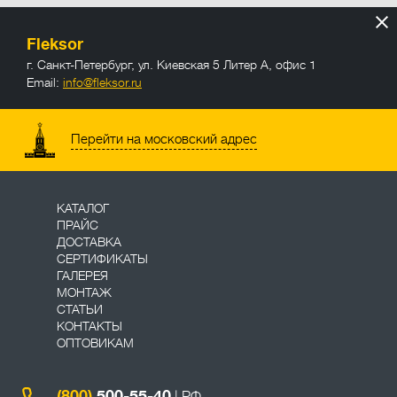
Fleksor
г. Санкт-Петербург
,
ул. Киевская 5 Литер А, офис 1
Email:
info@fleksor.ru
info@fleksor.ru
Перейти на московский адрес
КАТАЛОГ
ПРАЙС
ДОСТАВКА
СЕРТИФИКАТЫ
ГАЛЕРЕЯ
МОНТАЖ
СТАТЬИ
КОНТАКТЫ
ОПТОВИКАМ
(800)
500-55-40