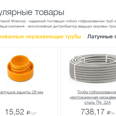
улярные товары
мпаний Флексор - надежный поставщик гибких гофрированных труб и
Наша компания - эксклюзивный дистрибьютор ведущих мировых пр
рованные нержавеющие трубы
Латунные 
аглушка защиты 28 мм
Труба гофрированн
неотожженная нержав
сталь TN- 32A
15,52
738,17
a
/шт
a
/м