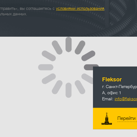
править», вы соглашаетесь с
условиями использования
альных данных.
info@fleksor
Fleksor
г. Санкт-Петербур
А, офис 1
Email:
info@fleksor
Перейти 