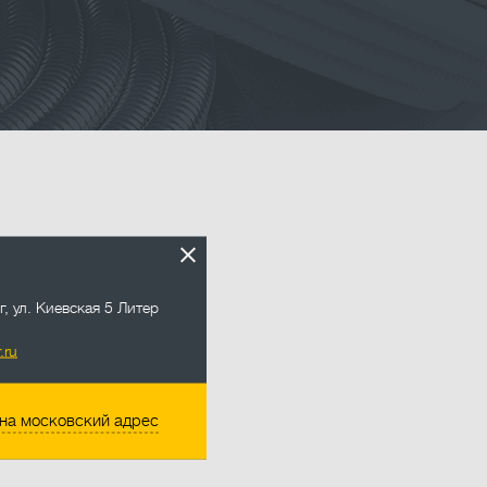
.ru
г
,
ул. Киевская 5 Литер
.ru
на московский адрес