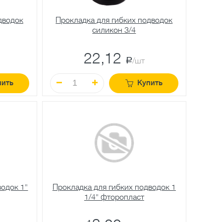
дводок
Прокладка для гибких подводок
силикон 3/4
22,12
a
/шт
пить
Купить
водок 1"
Прокладка для гибких подводок 1
1/4" фторопласт