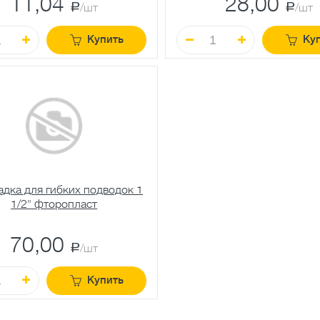
11,04
28,00
a
/шт
a
/шт
Купить
Ку
дка для гибких подводок 1
1/2" фторопласт
70,00
a
/шт
Купить