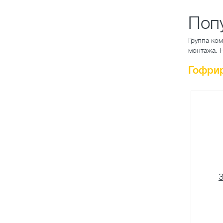
Поп
Группа ко
монтажа. 
Гофри
З