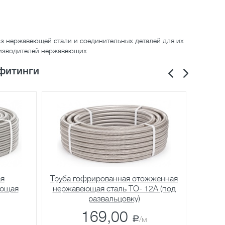
з нержавеющей стали и соединительных деталей для их
оизводителей нержавеющих
фитинги
ая
Труба гофрированная отожженная
Труба
еющая
нержавеющая сталь TO- 12A (под
н
развальцовку)
по
169,00
a
/м