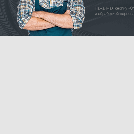
Нажаимая кнопку «От
и обработкой персон