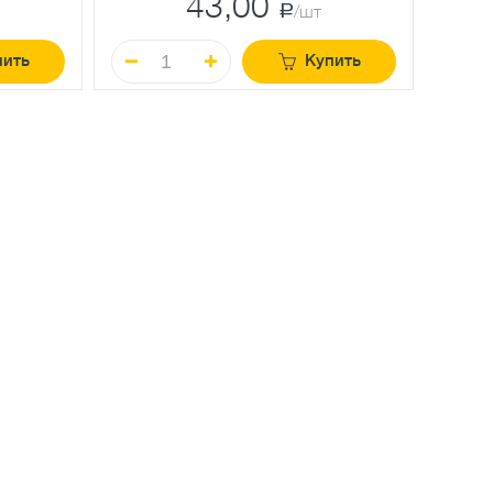
43,00
a
/шт
пить
Купить