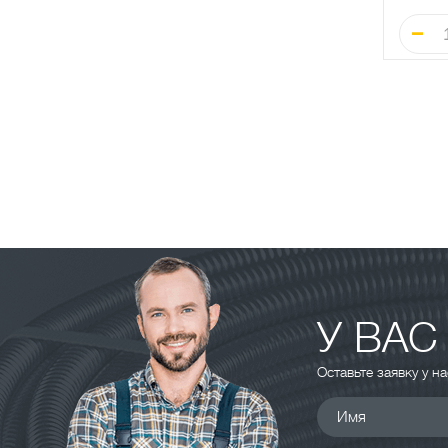
У ВАС
Оставьте заявку у н
Имя