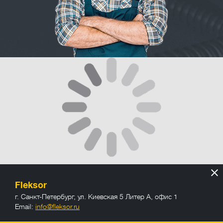
Fleksor
г. Санкт-Петербург
,
ул. Киевская 5 Литер А, офис 1
Email:
info@fleksor.ru
info@fleksor.ru