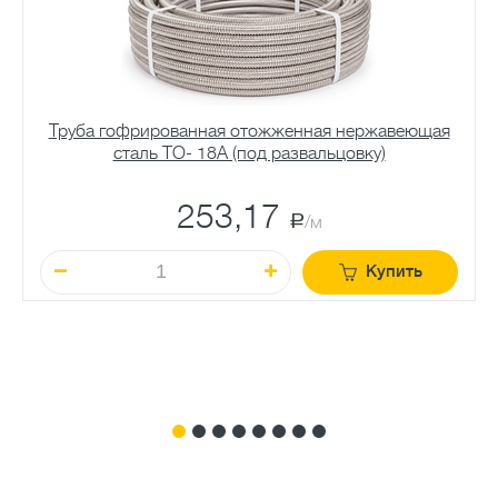
Труба гофрированная отожженная нержавеющая
сталь TO- 18A (под развальцовку)
253,17
a
/м
Купить