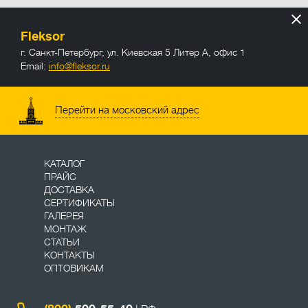
Fleksor
г. Санкт-Петербург
,
ул. Киевская 5 Литер А, офис 1
Email:
info@fleksor.ru
info@fleksor.ru
Перейти на московский адрес
КАТАЛОГ
ПРАЙС
ДОСТАВКА
СЕРТИФИКАТЫ
ГАЛЕРЕЯ
МОНТАЖ
СТАТЬИ
КОНТАКТЫ
ОПТОВИКАМ