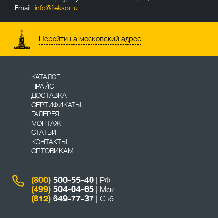
Email:
info@fleksor.ru
info@fleksor.ru
Перейти на московский адрес
КАТАЛОГ
ПРАЙС
ДОСТАВКА
СЕРТИФИКАТЫ
ГАЛЕРЕЯ
МОНТАЖ
СТАТЬИ
КОНТАКТЫ
ОПТОВИКАМ
(800)
500-55-40
| РФ
(499)
504-04-65
| Мск
(812)
649-77-37
| Спб