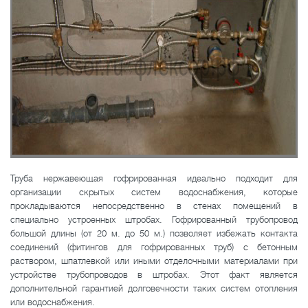
Труба нержавеющая гофрированная идеально подходит для
организации скрытых систем водоснабжения, которые
прокладываются непосредственно в стенах помещений в
специально устроенных штробах. Гофрированный трубопровод
большой длины (от 20 м. до 50 м.) позволяет избежать контакта
соединений (фитингов для гофрированных труб) с бетонным
раствором, шпатлевкой или иными отделочными материалами при
устройстве трубопроводов в штробах. Этот факт является
дополнительной гарантией долговечности таких систем отопления
или водоснабжения.