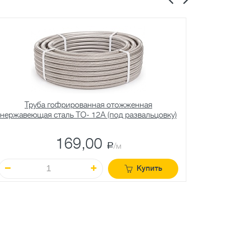
Труба гофрированная отожженная
нержавеющая сталь TO- 12A (под развальцовку)
нержав
169,00
a
/м
Купить