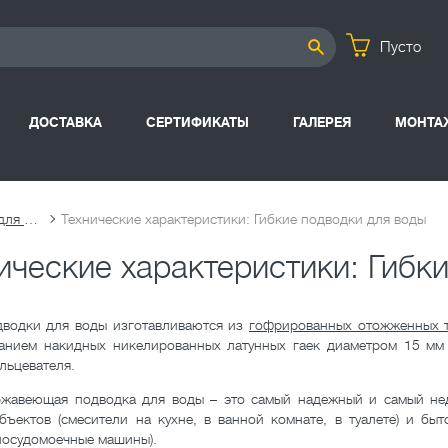
Пусто
ДОСТАВКА
СЕРТИФИКАТЫ
ГАЛЕРЕЯ
МОНТА
Гибкие подводки для воды
Технические характеристики: Гибкие подводки для воды
ические характеристики: Гибк
дводки для воды изготавливаются из
гофрированных отожженных т
анием накидных никелированных латунных гаек диаметром 15 мм
льцевателя.
ржавеющая подводка для воды – это самый надежный и самый не
бъектов (смесители на кухне, в ванной комнате, в туалете) и б
посудомоечные машины).