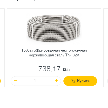
Труба гофрированная неотожженная
нержавеющая сталь TN- 32A
738,17
a
/м
Купить