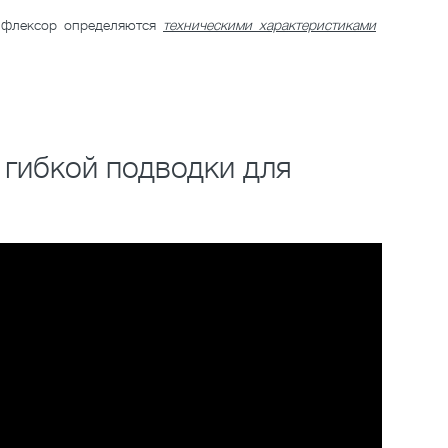
и флексор определяются
техническими характеристиками
гибкой подводки для