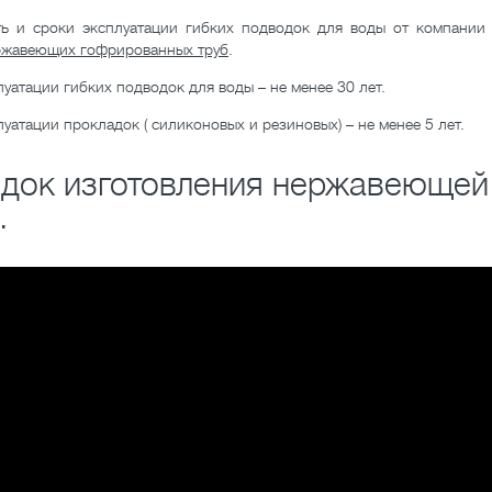
ь и сроки эксплуатации гибких подводок для воды от компани
ржавеющих гофрированных труб
.
уатации гибких подводок для воды – не менее 30 лет.
уатации прокладок ( силиконовых и резиновых) – не менее 5 лет.
док изготовления нержавеющей 
.