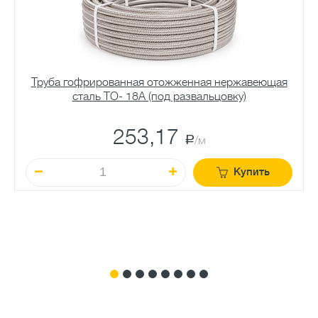
Труба гофрированная отожженная нержавеющая
сталь TO- 18A (под развальцовку)
253,17
a
/м
Купить