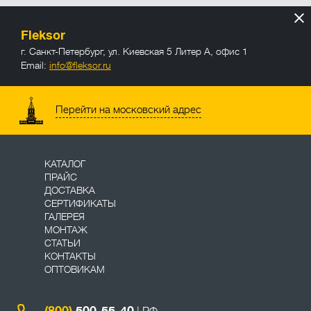
Fleksor
г. Санкт-Петербург
,
ул. Киевская 5 Литер А, офис 1
Email:
info@fleksor.ru
info@fleksor.ru
Перейти на московский адрес
КАТАЛОГ
ПРАЙС
ДОСТАВКА
СЕРТИФИКАТЫ
ГАЛЕРЕЯ
МОНТАЖ
СТАТЬИ
КОНТАКТЫ
ОПТОВИКАМ
(800)
500-55-40