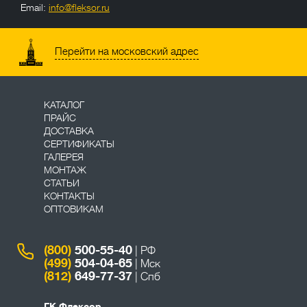
Email:
info@fleksor.ru
info@fleksor.ru
Перейти на московский адрес
КАТАЛОГ
ПРАЙС
ДОСТАВКА
СЕРТИФИКАТЫ
ГАЛЕРЕЯ
МОНТАЖ
СТАТЬИ
КОНТАКТЫ
ОПТОВИКАМ
(800)
500-55-40
| РФ
(499)
504-04-65
| Мск
(812)
649-77-37
| Спб
ГК Флексор