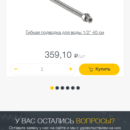
Гибкая подводка для воды 1/2" 40 см
359,10
a
/шт
Купить
У ВАС ОСТАЛИСЬ
ВОПРОСЫ?
Оставьте заявку у нас на сайте и мы с удовольствием на них