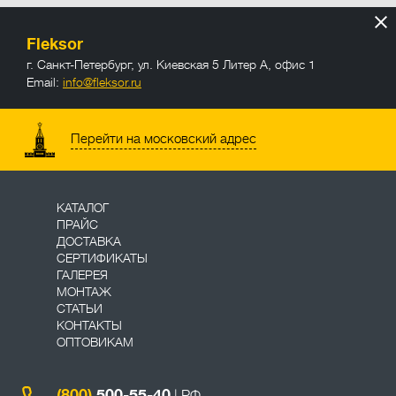
Fleksor
г. Санкт-Петербург
,
ул. Киевская 5 Литер А, офис 1
Email:
info@fleksor.ru
info@fleksor.ru
Перейти на московский адрес
КАТАЛОГ
ПРАЙС
ДОСТАВКА
СЕРТИФИКАТЫ
ГАЛЕРЕЯ
МОНТАЖ
СТАТЬИ
КОНТАКТЫ
ОПТОВИКАМ
(800)
500-55-40