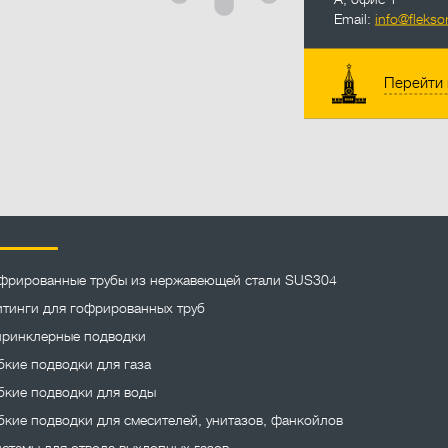
Email:
info@fleksor
Перейти 
фрированные трубы из нержавеющей стали SUS304
тинги для гофрированных труб
ринклерные подводки
бкие подводки для газа
бкие подводки для воды
бкие подводки для смесителей, унитазов, фанкойлов
стемы для отвода выхлопных газов