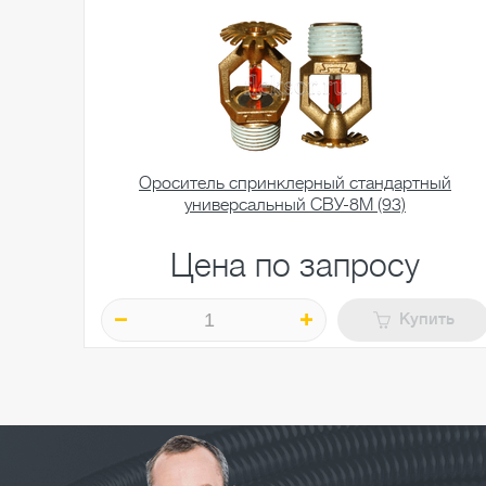
Ороситель спринклерный стандартный
универсальный СВУ-8М (93)
Цена по запросу
Купить