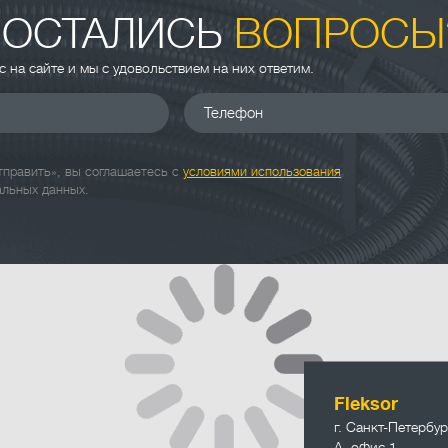
 ОСТАЛИСЬ
ВОПРОСЫ
ас на сайте и мы с удовольствием на них ответим.
Телефон
править», вы соглашаетесь с
условиями использования
альных данных.
info@fleksor
Fleksor
г. Санкт-Петербур
А, офис 1