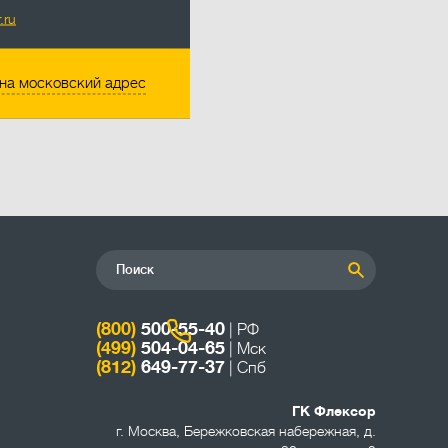
.ru
на московский адрес
(800)
500-55-40
| РФ
(499)
504-04-65
| Мск
(812)
649-77-37
| Спб
ГК Флексор
г. Москва
,
Бережковская набережная, д.