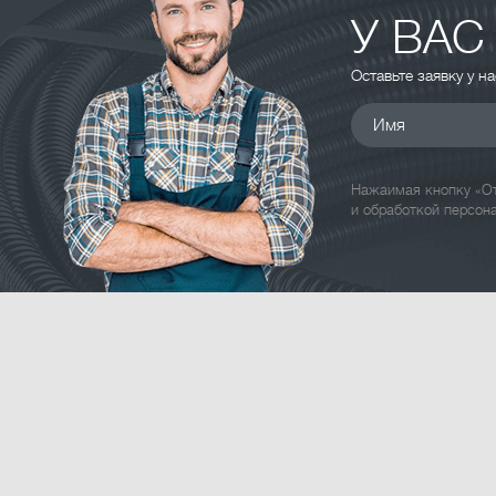
У ВАС
Оставьте заявку у н
Имя
Нажаимая кнопку «От
и обработкой персон