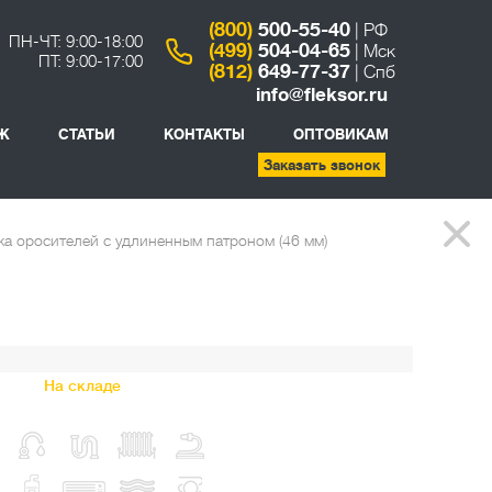
(800)
500-55-40
| РФ
ПН-ЧТ: 9:00-18:00
(499)
504-04-65
| Мск
ПТ: 9:00-17:00
(812)
649-77-37
| Спб
info@fleksor.ru
Ж
СТАТЬИ
КОНТАКТЫ
ОПТОВИКАМ
Заказать звонок
а оросителей с удлиненным патроном (46 мм)
На складе