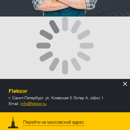
Fleksor
г. Санкт-Петербург
,
ул. Киевская 5 Литер А, офис 1
Email:
info@fleksor.ru
info@fleksor.ru
Перейти на московский адрес