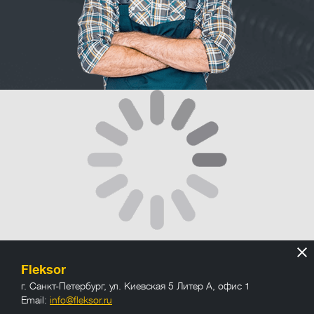
Fleksor
г. Санкт-Петербург
,
ул. Киевская 5 Литер А, офис 1
Email:
info@fleksor.ru
info@fleksor.ru