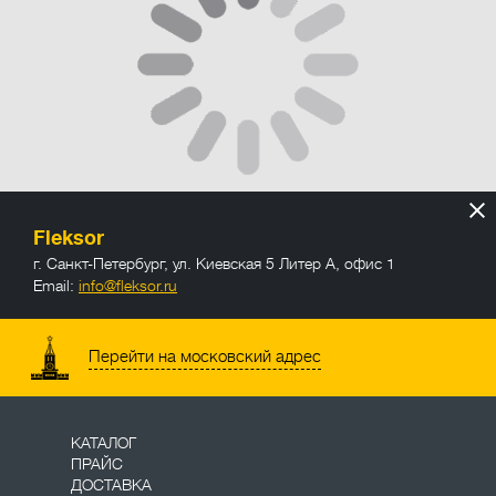
Fleksor
г. Санкт-Петербург
,
ул. Киевская 5 Литер А, офис 1
Email:
info@fleksor.ru
info@fleksor.ru
Перейти на московский адрес
КАТАЛОГ
ПРАЙС
ДОСТАВКА