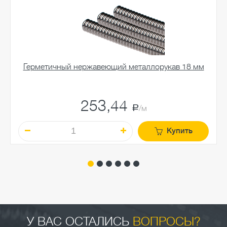
Герметичный нержавеющий металлорукав 18 мм
253,44
a
/м
Купить
У ВАС ОСТАЛИСЬ
ВОПРОСЫ?