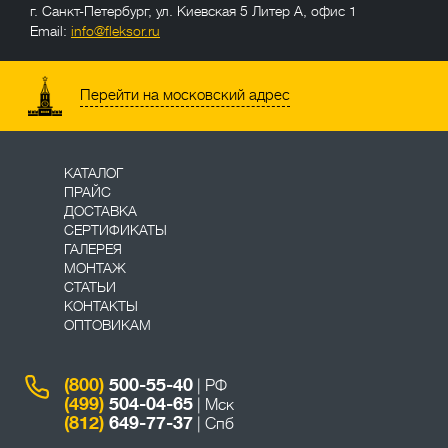
г. Санкт-Петербург
,
ул. Киевская 5 Литер А, офис 1
Email:
info@fleksor.ru
info@fleksor.ru
Перейти на московский адрес
КАТАЛОГ
ПРАЙС
ДОСТАВКА
СЕРТИФИКАТЫ
ГАЛЕРЕЯ
МОНТАЖ
СТАТЬИ
КОНТАКТЫ
ОПТОВИКАМ
(800)
500-55-40
| РФ
(499)
504-04-65
| Мск
(812)
649-77-37
| Спб