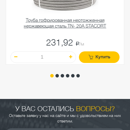
Труба гофрированная неотожженная
нержавеющая сталь TN- 20A STACORT
231,92
a
/м
Купить
У ВАС ОСТАЛИСЬ
ВОПРОСЫ?
Оставьте заявку у нас на сайте и мы с удовольствием на них
ответим.