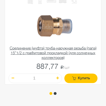
Соединение (муфта) труба-наружная резьба (папа)
15*1/2 c графитовой прокладкой (для солнечных
коллекторов)
887,77
a
/шт
Купить