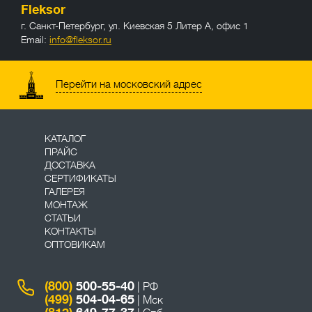
Fleksor
г. Санкт-Петербург
,
ул. Киевская 5 Литер А, офис 1
Email:
info@fleksor.ru
info@fleksor.ru
Перейти на московский адрес
КАТАЛОГ
ПРАЙС
ДОСТАВКА
СЕРТИФИКАТЫ
ГАЛЕРЕЯ
МОНТАЖ
СТАТЬИ
КОНТАКТЫ
ОПТОВИКАМ
(800)
500-55-40
| РФ
(499)
504-04-65
| Мск