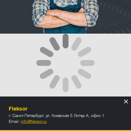
Fleksor
г. Санкт-Петербург
,
ул. Киевская 5 Литер А, офис 1
Email:
info@fleksor.ru
info@fleksor.ru