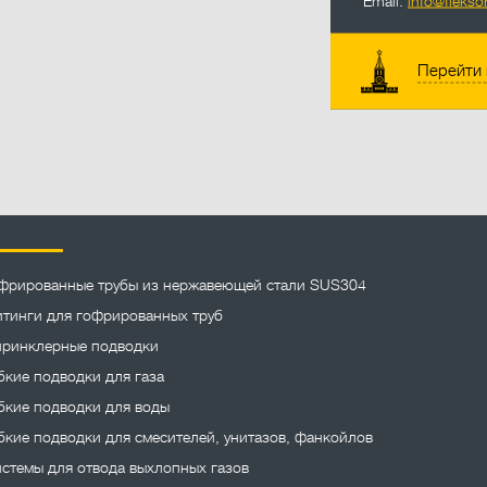
Email:
info@fleksor
Перейти 
фрированные трубы из нержавеющей стали SUS304
тинги для гофрированных труб
ринклерные подводки
бкие подводки для газа
бкие подводки для воды
бкие подводки для смесителей, унитазов, фанкойлов
стемы для отвода выхлопных газов