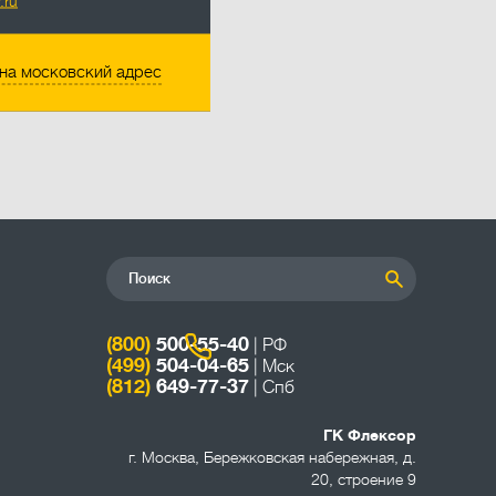
.ru
на московский адрес
(800)
500-55-40
| РФ
(499)
504-04-65
| Мск
(812)
649-77-37
| Спб
ГК Флексор
г. Москва
,
Бережковская набережная, д.
20, строение 9