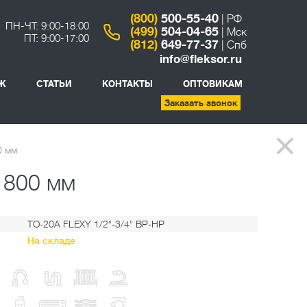
(800)
500-55-40
| РФ
ПН-ЧТ: 9:00-18:00
(499)
504-04-65
| Мск
ПТ: 9:00-17:00
(812)
649-77-37
| Спб
info@fleksor.ru
Ж
СТАТЬИ
КОНТАКТЫ
ОПТОВИКАМ
Заказать звонок
0 мм
 800 мм
TO-20A FLEXY 1/2"-3/4" ВР-НР
На складе