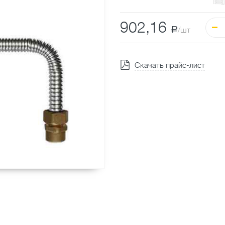
902,16
a
/шт
Скачать прайс-лист