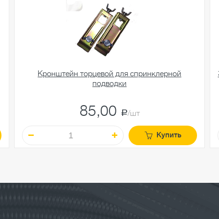
Кронштейн торцевой для спринклерной
подводки
85,00
a
/шт
Купить