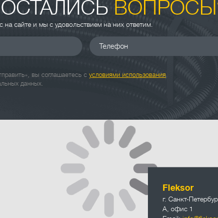
 ОСТАЛИСЬ
ВОПРОСЫ
ас на сайте и мы с удовольствием на них ответим.
Телефон
править», вы соглашаетесь с
условиями использования
альных данных.
info@fleksor
Fleksor
г. Санкт-Петербур
А, офис 1