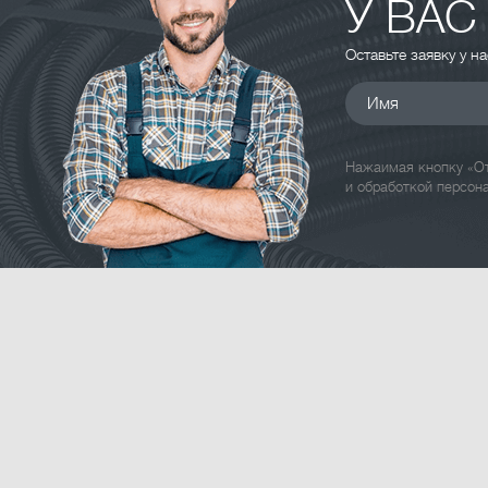
У ВАС
Оставьте заявку у н
Имя
Нажаимая кнопку «От
и обработкой персон