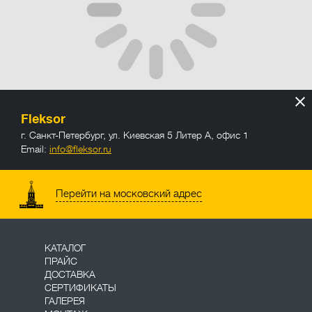
Fleksor
г. Санкт-Петербург
,
ул. Киевская 5 Литер А, офис 1
Email:
info@fleksor.ru
info@fleksor.ru
Перейти на московский адрес
КАТАЛОГ
ПРАЙС
ДОСТАВКА
СЕРТИФИКАТЫ
ГАЛЕРЕЯ