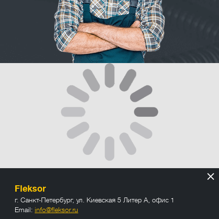
Fleksor
г. Санкт-Петербург
,
ул. Киевская 5 Литер А, офис 1
Email:
info@fleksor.ru
info@fleksor.ru