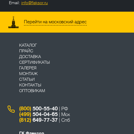
Email:
info@fleksor.ru
info@fleksor.ru
Перейти на московский адрес
КАТАЛОГ
ПРАЙС
ДОСТАВКА
СЕРТИФИКАТЫ
ГАЛЕРЕЯ
МОНТАЖ
СТАТЬИ
КОНТАКТЫ
ОПТОВИКАМ
(800)
500-55-40
| РФ
(499)
504-04-65
| Мск
(812)
649-77-37
| Спб
ГК Флексор