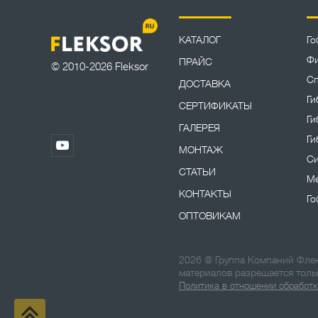
КАТАЛОГ
Го
Фи
ПРАЙС
© 2010-2026 Fleksor
Сп
ДОСТАВКА
Ги
СЕРТИФИКАТЫ
Ги
ГАЛЕРЕЯ
Ги
МОНТАЖ
Си
СТАТЬИ
Ме
КОНТАКТЫ
Го
ОПТОВИКАМ
2026 @ Группа Компаний Флек
материалов разрешается толь
Политика в отношении обработк