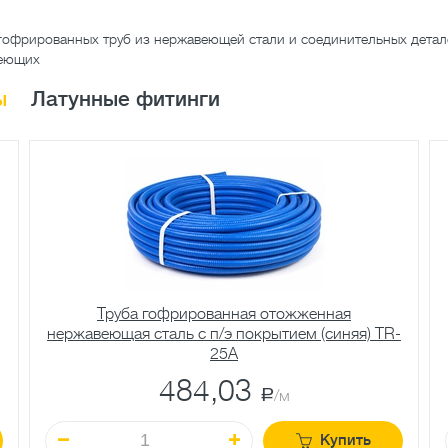
гофрированных труб из нержавеющей стали и соединительных детал
веющих
ы
Латунные фитинги
Труба гофрированная отожженная
нержавеющая сталь c п/э покрытием (синяя) TR-
25A
484,03
a
/м
Купить