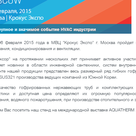
6 февраля 2015 года в МВЦ "Крокус Экспо" г. Москва пройдет 
ения, кондиционирования и вентиляции.
ксор" на протяжении нескольких лет принимает активное учас
яет новинки в области инженерной сантехники, систем внутрен
нте нашей продукции представлен весь размерный ряд гибких го
SUS321 производства ведущих компаний из Южной Кореи.
качество гофрированных нержавеющих труб и комплектующих 
истики и доступная цена определяют их огромную популярно
ения, водяного пожаротушения, при производстве отопительного и 
м Вас посетить наш стенд на международной выставке AQUATHERM 2