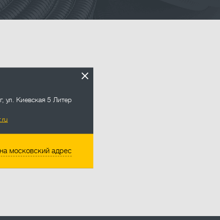
.ru
г
,
ул. Киевская 5 Литер
.ru
на московский адрес