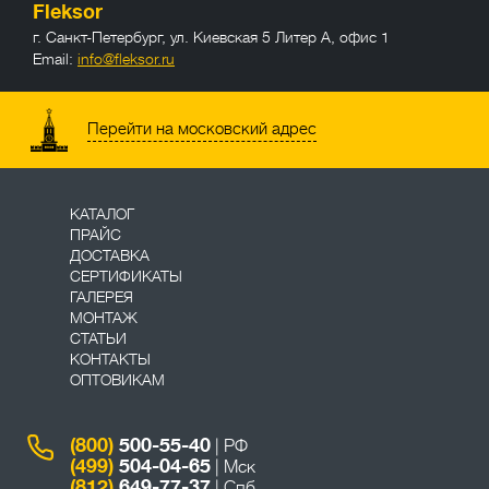
Fleksor
г. Санкт-Петербург
,
ул. Киевская 5 Литер А, офис 1
Email:
info@fleksor.ru
info@fleksor.ru
Перейти на московский адрес
КАТАЛОГ
ПРАЙС
ДОСТАВКА
СЕРТИФИКАТЫ
ГАЛЕРЕЯ
МОНТАЖ
СТАТЬИ
КОНТАКТЫ
ОПТОВИКАМ
(800)
500-55-40
| РФ
(499)
504-04-65
| Мск
(812)
649-77-37
| Спб