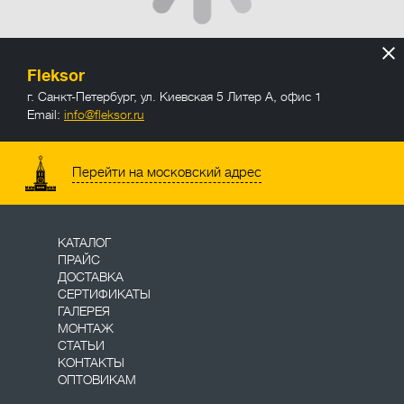
Fleksor
г. Санкт-Петербург
,
ул. Киевская 5 Литер А, офис 1
Email:
info@fleksor.ru
info@fleksor.ru
Перейти на московский адрес
КАТАЛОГ
ПРАЙС
ДОСТАВКА
СЕРТИФИКАТЫ
ГАЛЕРЕЯ
МОНТАЖ
СТАТЬИ
КОНТАКТЫ
ОПТОВИКАМ