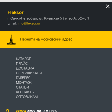
Fleksor
г. Санкт-Петербург
,
ул. Киевская 5 Литер А, офис 1
Email:
info@fleksor.ru
info@fleksor.ru
Перейти на московский адрес
КАТАЛОГ
ПРАЙС
ДОСТАВКА
СЕРТИФИКАТЫ
ГАЛЕРЕЯ
МОНТАЖ
СТАТЬИ
КОНТАКТЫ
ОПТОВИКАМ
(800)
500-55-40