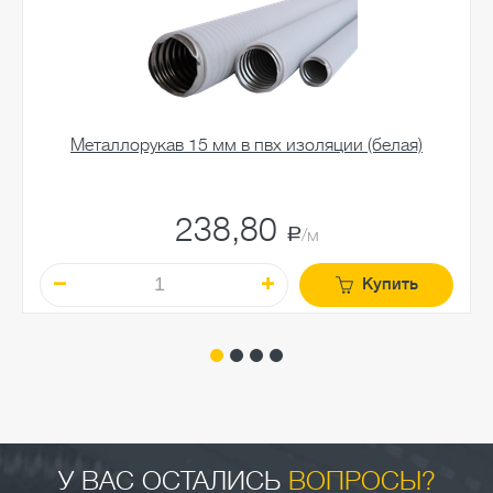
Металлорукав 15 мм в пвх изоляции (белая)
238,80
a
/м
Купить
У ВАС ОСТАЛИСЬ
ВОПРОСЫ?