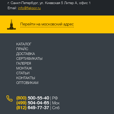
г. Санкт-Петербург
,
ул. Киевская 5 Литер А, офис 1
Email:
info@fleksor.ru
info@fleksor.ru
Перейти на московский адрес
КАТАЛОГ
ПРАЙС
ДОСТАВКА
СЕРТИФИКАТЫ
ГАЛЕРЕЯ
МОНТАЖ
СТАТЬИ
КОНТАКТЫ
ОПТОВИКАМ
(800)
500-55-40
| РФ
(499)
504-04-65
| Мск
(812)
649-77-37
| Спб