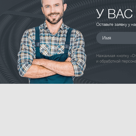
У ВАС
Оставьте заявку у н
Имя
Нажаимая кнопку «От
и обработкой персон