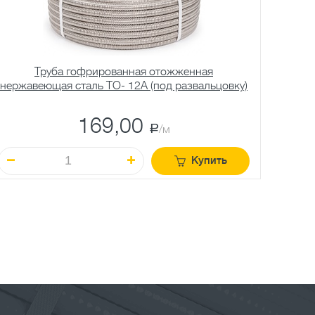
Труба гофрированная отожженная
нержавеющая сталь TO- 12A (под развальцовку)
нержав
169,00
a
/м
Купить