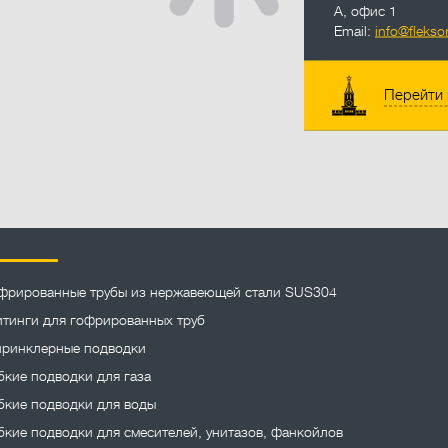
А, офис 1
Email:
info@fleksor
Перейти 
фрированные трубы из нержавеющей стали SUS304
тинги для гофрированных труб
ринклерные подводки
бкие подводки для газа
бкие подводки для воды
бкие подводки для смесителей, унитазов, фанкойлов