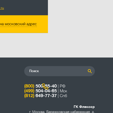
.ru
на московский адрес
(800)
500-55-40
| РФ
(499)
504-04-65
| Мск
(812)
649-77-37
| Спб
ГК Флексор
г. Москва
,
Бережковская набережная, д.